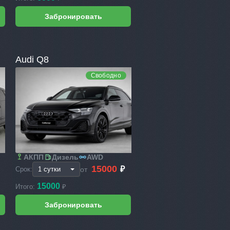
Audi Q8
Свободно
АКПП
Дизель
AWD
15000
₽
от
Срок:
15000
Итого:
₽