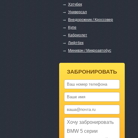
→
Хэтчбек
→
Универсал
→
Внедорожник / Кроссовер
→
Купе
→
Кабриолет
→
Лифтбек
→
Минивэн / Микроавтобус
ЗАБРОНИРОВАТЬ