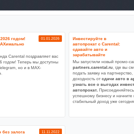
2026 годом!
Инвестируйте в
01.01.2026
MAXимально
автопрокат с Carental:
сдавайте авто и
зарабатывайте
нда Carental поздравляет вас
Мы запустили новый промо-са
6 годом! Теперь мы доступны
partners.carental.ru
, где вы с
Telegram, но и в MAX-
подать заявку на партнерство,
.
доходность от
сдачи авто в а
узнать все о выгодах инвес
автопрокат.
Присоединяйтесь
успешному бизнесу и начните 
стабильный доход уже сегодня
 без залога
11.11.2022