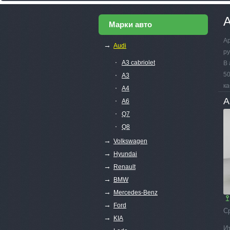
А
Марки авто
Ар
→
Audi
ру
∙
A3 cabriolet
В 
∙
50
A3
ка
∙
A4
A
∙
A6
∙
Q7
∙
Q8
→
Volkswagen
→
Hyundai
→
Renault
→
BMW
→
Mercedes-Benz
→
Ford
С
→
KIA
И