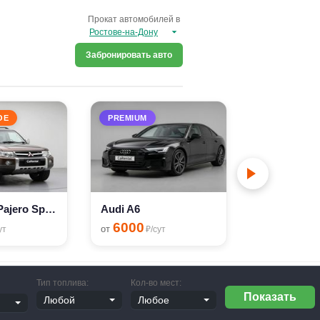
Прокат автомобилей в
Забронировать авто
ОЕ
PREMIUM
PREMIUM
Mitsubishi Pajero Sport
Audi A6
Audi A4
6000
6000
от
от
ут
₽/сут
₽/с
Тип топлива:
Кол-во мест: