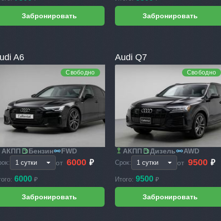
udi A6
Audi Q7
Свободно
Свободно
АКПП
Бензин
FWD
АКПП
Дизель
AWD
6000
9500
₽
₽
от
от
рок:
Срок:
6000
9500
того:
₽
Итого:
₽