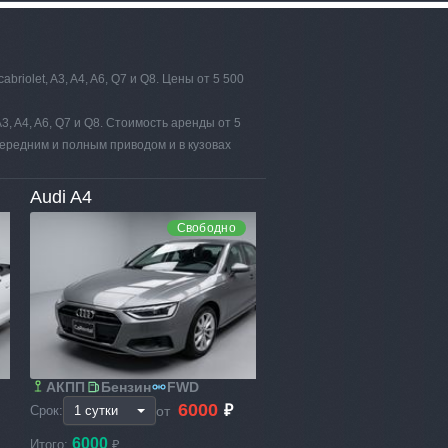
riolet, A3, A4, A6, Q7 и Q8. Цены от 5 500
A3, A4, A6, Q7 и Q8. Стоимость аренды от 5
 передним и полным приводом и в кузовах
Audi A4
Свободно
АКПП
Бензин
FWD
6000
₽
от
Срок:
6000
Итого:
₽