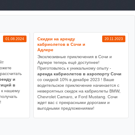
Cкидки на аренду
01.08.2024
20.11.2023
кабриолетов в Сочи и
Адлере
Эксклюзивные приключения в Сочи и
йт
Адлере теперь ещё доступнее!
можете
Приготовьтесь к уникальному опыту -
 рассчитать
аренда кабриолетов в аэропорту Сочи
ренду и
со скидкой 10% в декабре 2023 ! Ваше
тиций в
водительское приключение начинается с
 к нашему
невероятных скидок на кабриолеты BMW,
получать
Chevrolet Camaro, и Ford Mustang. Сочи
!
ждет вас с прекрасными дорогами и
выгодными предложениями!