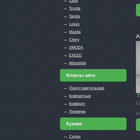
→
Lada
→
Toyota
→
Skoda
→
Lexus
→
Mazda
A
→
Chery
→
OMODA
→
EXEED
→
Mitsubishi
Классы авто
→
Представительские
→
Компактные
С
→
Комфорт
→
Премиум
И
Кузова
→
Седан