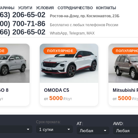
ТАРИФЫ
УСЛУГИ
УСЛОВИЯ
СОТРУДНИЧЕСТВО
КОНТАКТЫ
863) 206-65-02
Ростов-на-Дону, пр. Космонавтов, 23Б
00) 700-71-86
Бесплатно с любых телефонов России
966) 206-65-02
WhatsApp, Telegram, MAX
ОЕ
ПОПУЛЯРНОЕ
ПОПУЛЯРН
GO 8
OMODA C5
5000
5000
от
от
ут
₽/сут
₽/с
Срок проката:
АТ:
AWD: