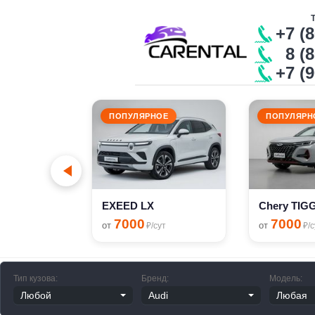
+7 (
8 (8
+7 (
ПОПУЛЯРНОЕ
ПОПУЛЯРН
n Polo
сут
EXEED LX
Chery TIG
7000
7000
от
от
₽/сут
₽/с
Тип кузова:
Бренд:
Модель: