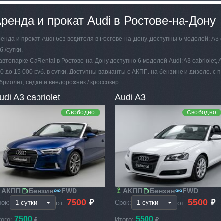
ренда и прокат Audi в Ростове-на-Дону
енда и прокат Audi без водителя в Ростове-на-Дону. Доступны 6 моделей: A3 cab
б./сутки.
автопарке CaRental в Ростове-на-Дону доступно 6 моделей Audi: A3 cabriolet, 
0 до 15 000 руб. в сутки. Доступны варианты с АКПП, на бензине и дизеле, с
бриолет, седан и внедорожник / кроссовер.
udi A3 cabriolet
Audi A3
Свободно
Свободно
АКПП
Бензин
FWD
АКПП
Бензин
FWD
7500
5500
₽
₽
от
от
рок:
Срок:
7500
5500
того:
₽
Итого:
₽