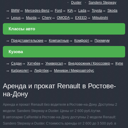
∙
∙
Duster
Sandero Stepway
→
→
→
→
→
→
→
BMW
Mercedes-Benz
Ford
KIA
Lada
Toyota
Skoda
→
→
→
→
→
→
Lexus
Mazda
Chery
OMODA
EXEED
Mitsubishi
Классы авто
→
→
→
→
Представительские
Компактные
Комфорт
Премиум
Кузова
→
→
→
→
→
Седан
Хэтчбек
Универсал
Внедорожник / Кроссовер
Купе
→
→
→
Кабриолет
Лифтбек
Минивэн / Микроавтобус
Аренда и прокат Renault в Ростове-
на-Дону
Аренда и прокат Renault без водителя в Ростове-на-Дону. Доступны 2
модели: Sandero Stepway и Duster. Цены от 2 600 руб./сутки.
В автопарке CaRental в Ростове-на-Дону доступны 2 модели Renault:
Sandero Stepway и Duster. Стоимость аренды от 2 600 до 3 500 руб. в