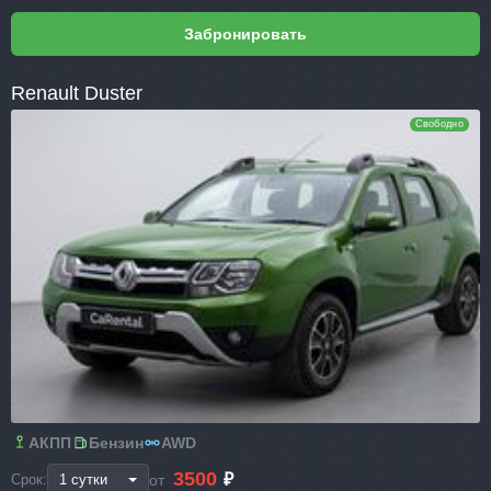
Renault Duster
Свободно
АКПП
Бензин
AWD
3500
₽
от
Срок: