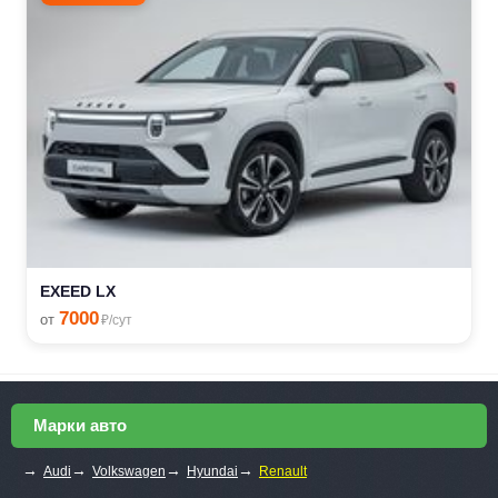
EXEED LX
7000
от
₽/сут
Марки авто
→
→
→
→
Audi
Volkswagen
Hyundai
Renault