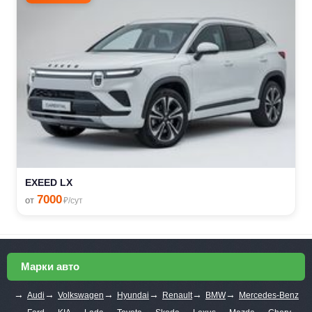
EXEED LX
7000
от
₽/сут
Марки авто
→
→
→
→
→
→
Audi
Volkswagen
Hyundai
Renault
BMW
Mercedes-Benz
→
→
→
→
→
→
→
→