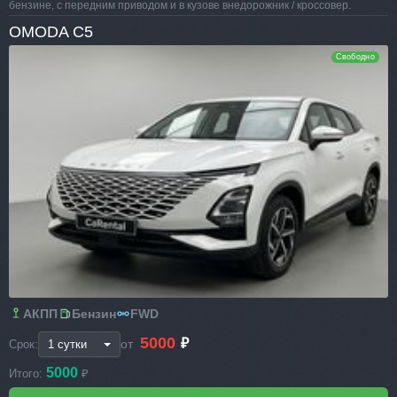
бензине, с передним приводом и в кузове внедорожник / кроссовер.
OMODA C5
Свободно
АКПП
Бензин
FWD
5000
₽
от
Срок:
5000
Итого:
₽