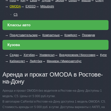
Ford
KIA
Lada
Toyota
Skoda
Lexus
Mazda
Chery
→
→
→
OMODA
EXEED
Mitsubishi
∙
C5
Классы авто
→
→
→
→
Представительские
Компактные
Комфорт
Премиум
Кузова
→
→
→
→
→
Седан
Хэтчбек
Универсал
Внедорожник / Кроссовер
Купе
→
→
→
Кабриолет
Лифтбек
Минивэн / Микроавтобус
Аренда и прокат OMODA в Ростове-
на-Дону
Аренда и прокат OMODA без водителя в Ростове-на-Дону. Доступны 1
модель: C5. Цены от 5 000 руб./сутки.
В автопарке CaRental в Ростове-на-Дону доступна 1 модель OMODA: C5.
Стоимость аренды от 5 000 руб. в сутки. Доступны варианты с АКПП, на