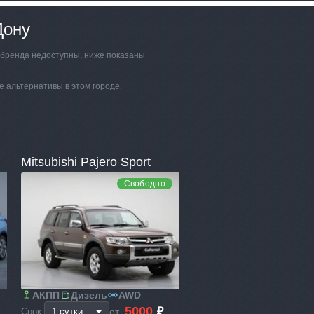
Дону
и бренда недоступны, ниже показаны
е альтернативы в этом городе.
Mitsubishi Pajero Sport
Свободно
АКПП
Дизель
AWD
5000
₽
от
Срок: