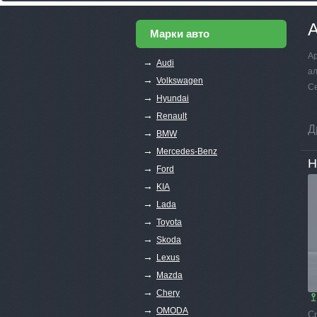
А
Марки авто
Ар
→
Audi
ал
→
Volkswagen
Се
→
Hyundai
→
Renault
Д
→
BMW
→
Mercedes-Benz
H
→
Ford
→
KIA
→
Lada
→
Toyota
→
Skoda
→
Lexus
→
Mazda
→
Chery
→
OMODA
С