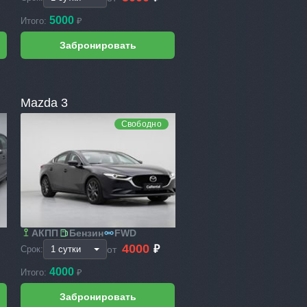
5000
Итого:
₽
Mazda 3
Свободно
АКПП
Бензин
FWD
4000
₽
от
Срок:
4000
Итого:
₽