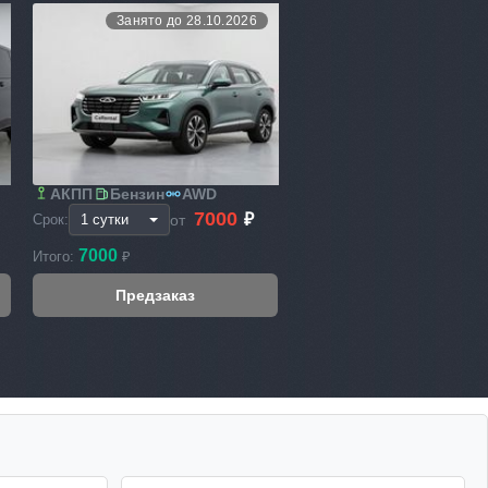
Занято до 28.10.2026
АКПП
Бензин
AWD
7000
₽
от
Срок:
7000
Итого:
₽