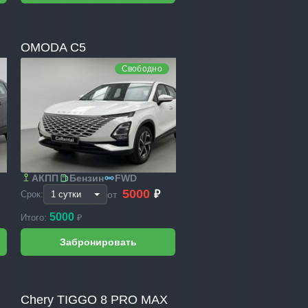
OMODA C5
Свободно
АКПП
Бензин
FWD
5000
₽
от
Срок:
5000
Итого:
₽
Chery TIGGO 8 PRO MAX