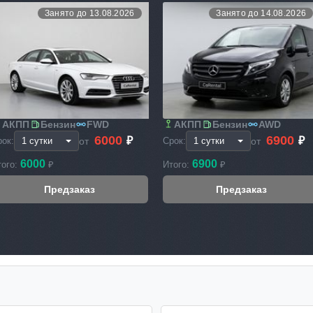
Занято до 13.08.2026
Занято до 14.08.2026
АКПП
Бензин
FWD
АКПП
Бензин
AWD
6000
6900
₽
₽
от
от
рок:
Срок:
6000
6900
того:
₽
Итого:
₽