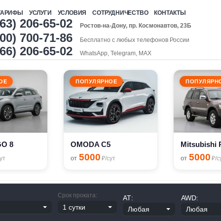
ТАРИФЫ
УСЛУГИ
УСЛОВИЯ
СОТРУДНИЧЕСТВО
КОНТАКТЫ
863) 206-65-02
Ростов-на-Дону, пр. Космонавтов, 23Б
00) 700-71-86
Бесплатно с любых телефонов России
966) 206-65-02
WhatsApp, Telegram, MAX
ОЕ
ПОПУЛЯРНОЕ
ПОПУЛЯРН
GO 8
OMODA C5
5000
5000
от
от
ут
₽/сут
₽/с
Срок проката:
АТ:
AWD: