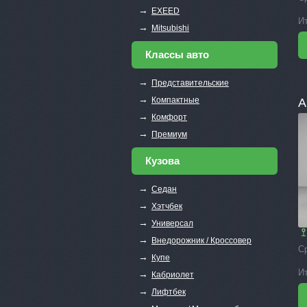
→
EXEED
И
→
Mitsubishi
Классы авто
→
Представительские
→
Компактные
A
→
Комфорт
→
Премиум
Кузова
→
Седан
→
Хэтчбек
→
Универсал
→
Внедорожник / Кроссовер
С
→
Купе
И
→
Кабриолет
→
Лифтбек