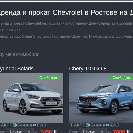
ренда и прокат Chevrolet в Ростове-на-
енда и прокат Chevrolet без водителя в Ростове-на-Дону. Сейчас автомобил
ьтернативы.
йчас автомобилей Chevrolet в Ростове-на-Дону нет. Ниже показаны доступны
ругие автомобили
yundai Solaris
Chery TIGGO 8
Свободно
Свободно
АКПП
Бензин
FWD
АКПП
Бензин
AWD
2450
7000
₽
₽
от
от
рок:
Срок: