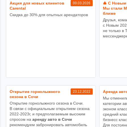
Акция для новых клиентов
🎄 С Новым 
09.03.2026
Carental
Мы стали 
ближе
Скидка до 30% для опытных арендаторов
Друзья, кома
с Новым 202
не только в 
мессенджере
Открытие горнолыжного
Аренда авто
23.12.2022
сезона в Сочи
Мы отменили
Открытие горнолыжного сезона в Сочи.
категории а
В связи с официальным открытием сезона
эконом класс
2022-2023г, и предполагаемым высоким
средний клас
спросом на
аренду авто в Сочи
бизнесс клас
рекомендуем забронировать автомобиль
Для постоян