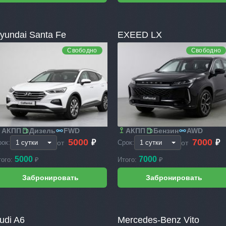
yundai Santa Fe
EXEED LX
Свободно
Свободно
АКПП
Дизель
FWD
АКПП
Бензин
AWD
5000
7000
₽
₽
от
от
рок:
Срок:
5000
7000
того:
₽
Итого:
₽
udi A6
Mercedes-Benz Vito