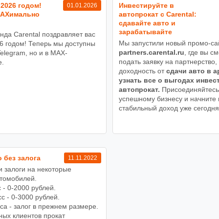
2026 годом!
Инвестируйте в
01.01.2026
MAXимально
автопрокат с Carental:
сдавайте авто и
зарабатывайте
нда Carental поздравляет вас
Мы запустили новый промо-са
6 годом! Теперь мы доступны
partners.carental.ru
, где вы с
Telegram, но и в MAX-
подать заявку на партнерство,
.
доходность от
сдачи авто в а
узнать все о выгодах инвес
автопрокат.
Присоединяйтесь
успешному бизнесу и начните 
стабильный доход уже сегодня
 без залога
11.11.2022
 залоги на некоторые
втомобилей.
 - 0-2000 рублей.
с - 0-3000 рублей.
са - залог в прежнем размере.
ных клиентов прокат