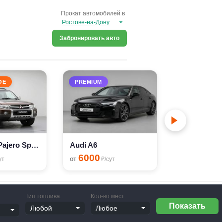
Прокат автомобилей в
Забронировать авто
ОЕ
PREMIUM
PREMIUM
Mitsubishi Pajero Sport
Audi A6
Audi A4
6000
6000
от
от
ут
₽/сут
₽/с
Тип топлива:
Кол-во мест: