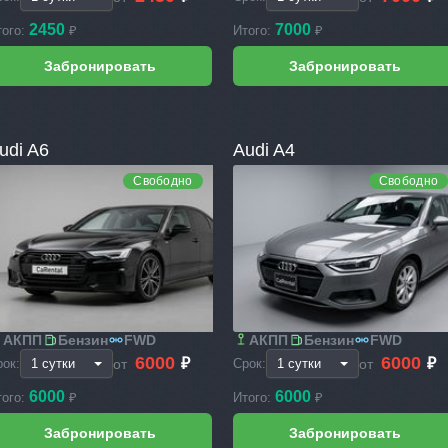
2450
7000
того:
₽
Итого:
₽
udi A6
Audi A4
Свободно
Свободно
АКПП
Бензин
FWD
АКПП
Бензин
FWD
6000
6000
₽
₽
от
от
рок:
Срок:
6000
6000
того:
₽
Итого:
₽