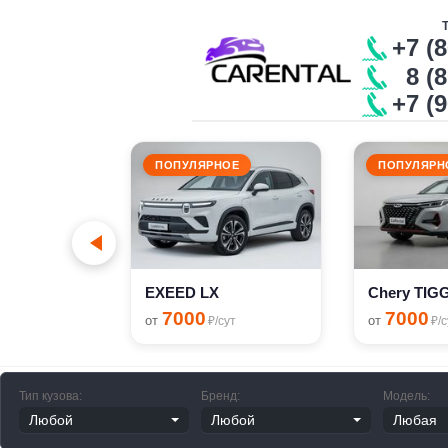
+7 (
8 (8
+7 (
ПОПУЛЯРНОЕ
ПОПУЛЯРН
n Polo
сут
EXEED LX
Chery TIG
7000
7000
от
от
₽/сут
₽/с
Тип кузова:
Бренд:
Модель: