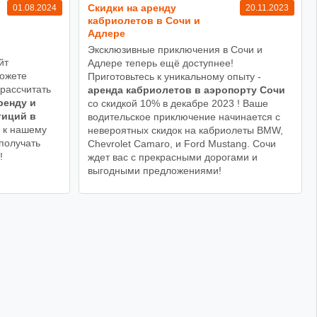
Cкидки на аренду
01.08.2024
20.11.2023
кабриолетов в Сочи и
Адлере
Эксклюзивные приключения в Сочи и
йт
Адлере теперь ещё доступнее!
можете
Приготовьтесь к уникальному опыту -
 рассчитать
аренда кабриолетов в аэропорту Сочи
ренду и
со скидкой 10% в декабре 2023 ! Ваше
тиций в
водительское приключение начинается с
 к нашему
невероятных скидок на кабриолеты BMW,
получать
Chevrolet Camaro, и Ford Mustang. Сочи
!
ждет вас с прекрасными дорогами и
выгодными предложениями!