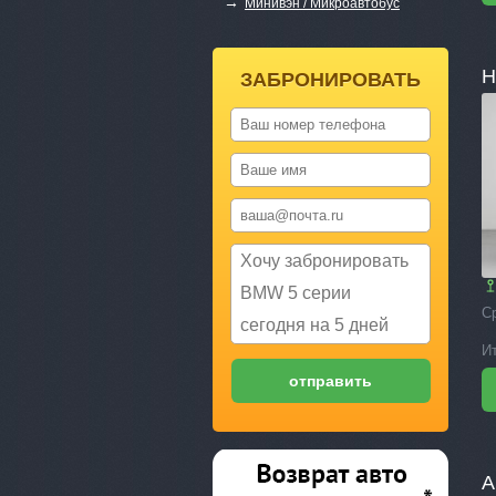
→
Минивэн / Микроавтобус
H
ЗАБРОНИРОВАТЬ
С
И
A