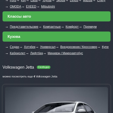
Ford
KIA
Lada
Toyota
Skoda
Lexus
Mazda
Chery
→
→
→
OMODA
EXEED
Mitsubishi
Классы авто
→
→
→
→
Представительские
Компактные
Комфорт
Премиум
Кузова
→
→
→
→
→
Седан
Хэтчбек
Универсал
Внедорожник / Кроссовер
Купе
→
→
→
Кабриолет
Лифтбек
Минивэн / Микроавтобус
Volkswagen Jetta
Свободно
можно посмотреть еще
4
Volkswagen Jetta