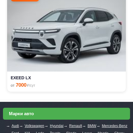
EXEED LX
7000
от
₽/сут
Марки авто
→
→
→
→
→
→
Audi
Volkswagen
Hyundai
Renault
BMW
Mercedes-Benz
→
→
→
→
→
→
→
→