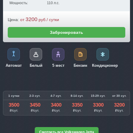
Мощность:
110 л.с.
3200
Цена:
от
руб./ сутки
Забронировать
Автомат
Белый
5 мест
Бензин
Кондиционер
1 сутки
2-3 сут.
4-7 сут.
8-14 сут.
15-29 сут.
от 30 сут.
3500
3450
3400
3350
3300
3200
₽/сут.
₽/сут.
₽/сут.
₽/сут.
₽/сут.
₽/сут.
Смотреть все Volkswagen Jetta