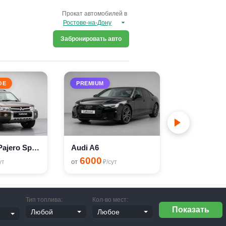
Прокат автомобилей в
Забронировать авто
ОЕ
PREMIUM
PREMIUM
Audi A4
6000
от
₽/с
Mitsubishi Pajero Sport
Audi A6
6000
от
ут
₽/сут
Тип топлива:
Кол-во мест: