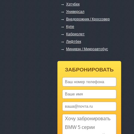
→
Хэтчбек
→
Универсал
→
Внедорожник / Кроссовер
→
Купе
→
Кабриолет
→
Лифтбек
→
Минивэн / Микроавтобус
ЗАБРОНИРОВАТЬ