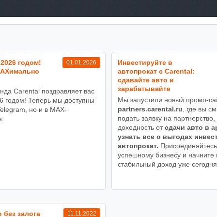
2026 годом!
Инвестируйте в
01.01.2026
MAXимально
автопрокат с Carental:
сдавайте авто и
зарабатывайте
нда Carental поздравляет вас
Мы запустили новый промо-са
6 годом! Теперь мы доступны
partners.carental.ru
, где вы с
Telegram, но и в MAX-
подать заявку на партнерство,
.
доходность от
сдачи авто в а
узнать все о выгодах инвес
автопрокат.
Присоединяйтесь
успешному бизнесу и начните 
стабильный доход уже сегодня
 без залога
11.11.2022