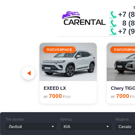
+7 (
8 (8
+7 (
ПОПУЛЯРНОЕ
ПОПУЛЯРН
n Polo
сут
EXEED LX
Chery TIG
7000
7000
от
от
₽/сут
₽/с
Тип кузова:
Бренд:
Модель: