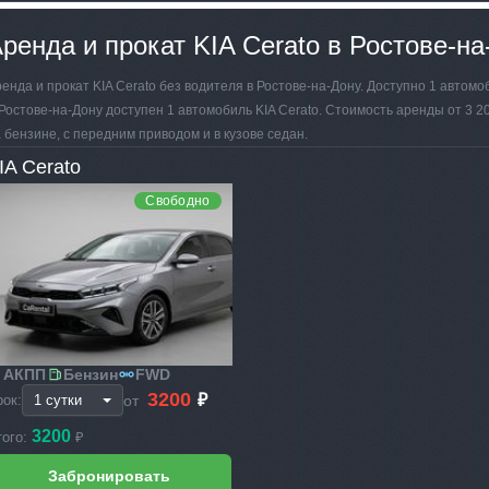
ренда и прокат KIA Cerato в Ростове-на
енда и прокат KIA Cerato без водителя в Ростове-на-Дону. Доступно 1 автомоби
Ростове-на-Дону доступен 1 автомобиль KIA Cerato. Стоимость аренды от 3 20
 бензине, с передним приводом и в кузове седан.
IA Cerato
Свободно
АКПП
Бензин
FWD
3200
₽
от
рок:
3200
того:
₽