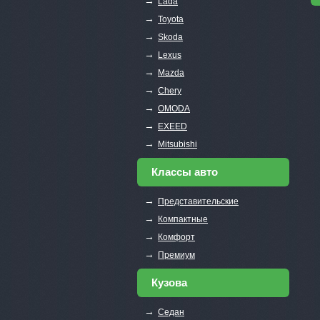
→
Lada
→
Toyota
→
Skoda
→
Lexus
→
Mazda
→
Chery
→
OMODA
→
EXEED
→
Mitsubishi
Классы авто
→
Представительские
→
Компактные
→
Комфорт
→
Премиум
Кузова
→
Седан