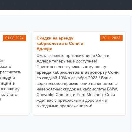
Cкидки на аренду
01.08.2024
20.11.2023
кабриолетов в Сочи и
Адлере
Эксклюзивные приключения в Сочи и
йт
Адлере теперь ещё доступнее!
можете
Приготовьтесь к уникальному опыту -
 рассчитать
аренда кабриолетов в аэропорту Сочи
ренду и
со скидкой 10% в декабре 2023 ! Ваше
тиций в
водительское приключение начинается с
 к нашему
невероятных скидок на кабриолеты BMW,
получать
Chevrolet Camaro, и Ford Mustang. Сочи
!
ждет вас с прекрасными дорогами и
выгодными предложениями!