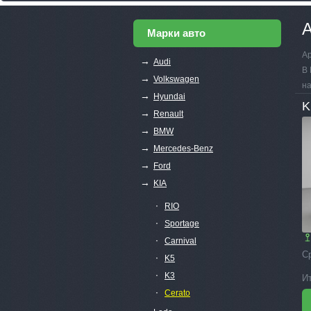
А
Марки авто
Ар
→
Audi
В 
→
Volkswagen
на
→
Hyundai
K
→
Renault
→
BMW
→
Mercedes-Benz
→
Ford
→
KIA
∙
RIO
∙
Sportage
∙
Carnival
С
∙
K5
∙
K3
И
∙
Cerato