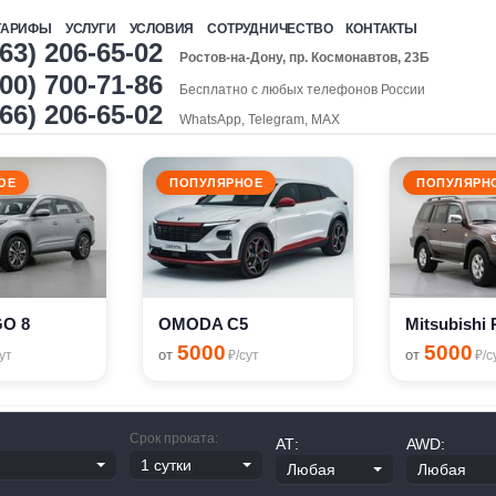
ТАРИФЫ
УСЛУГИ
УСЛОВИЯ
СОТРУДНИЧЕСТВО
КОНТАКТЫ
863) 206-65-02
Ростов-на-Дону, пр. Космонавтов, 23Б
00) 700-71-86
Бесплатно с любых телефонов России
966) 206-65-02
WhatsApp, Telegram, MAX
ОЕ
ПОПУЛЯРНОЕ
ПОПУЛЯРН
GO 8
OMODA C5
5000
5000
от
от
ут
₽/сут
₽/с
Срок проката:
АТ:
AWD: